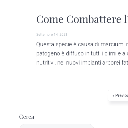
Come Combattere l’
Settembre 14, 2021
Questa specie è causa di marciumi radica
patogeno è diffuso in tutti i climi e 
nutritivi, nei nuovi impianti arborei fa
G
«
Previo
o
P
t
o
Cerca
r
S