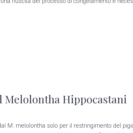
ona riuscita del processo di congelamento è necessa
 Melolontha Hippocastani
 dal M. melolontha solo per il restringimento del pig