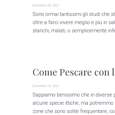
e
i
Dicembre 20, 2021
n
d
Sono ormai tantissimi gli studi che s
t
e
oltre a farci vivere meglio e più in
b
stanchi, malati, o semplicemente inf
a
r
Come Pescare con l
Dicembre 15, 2021
Sappiamo benissimo che in diverse p
alcune specie ittiche, ma potremmo 
zone che sono solite frequentare, con