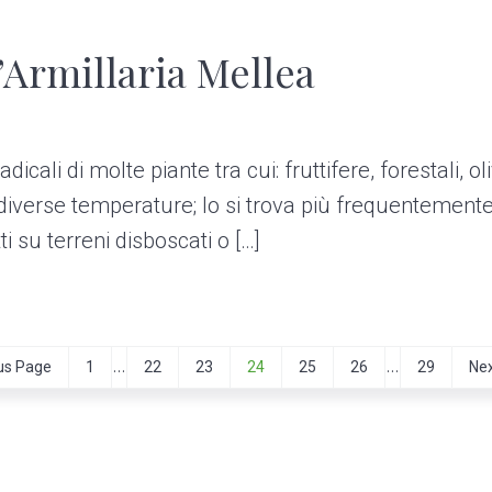
Armillaria Mellea
li di molte piante tra cui: fruttifere, forestali, olivi
a diverse temperature; lo si trova più frequentemente 
tti su terreni disboscati o […]
I
I
…
…
P
P
P
P
P
P
P
G
us Page
1
22
23
24
25
26
29
Nex
a
a
a
a
a
a
a
o
n
n
g
g
g
g
g
g
g
t
t
t
e
e
e
e
e
e
e
o
e
e