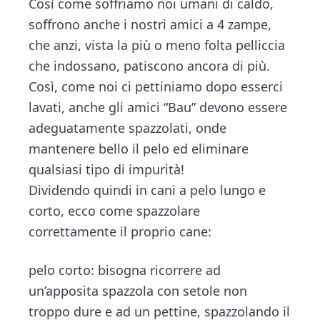
n
d
Così come soffriamo noi umani di caldo,
t
e
soffrono anche i nostri amici a 4 zampe,
b
che anzi, vista la più o meno folta pelliccia
a
che indossano, patiscono ancora di più.
r
Così, come noi ci pettiniamo dopo esserci
lavati, anche gli amici “Bau” devono essere
adeguatamente spazzolati, onde
mantenere bello il pelo ed eliminare
qualsiasi tipo di impurità!
Dividendo quindi in cani a pelo lungo e
corto, ecco come spazzolare
correttamente il proprio cane:
pelo corto: bisogna ricorrere ad
un’apposita spazzola con setole non
troppo dure e ad un pettine, spazzolando il