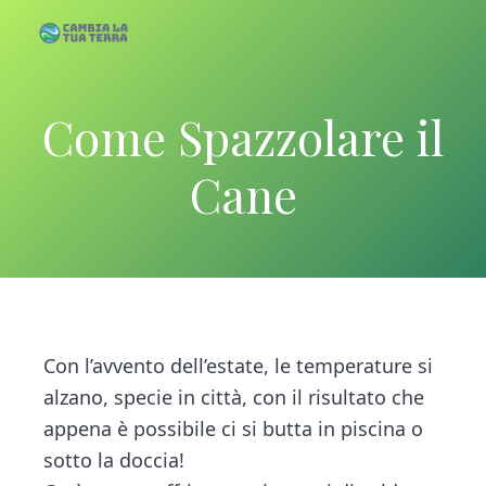
S
S
k
k
C
C
a
a
m
i
i
b
m
i
p
p
a
Come Spazzolare il
b
l
a
i
t
t
T
u
a
a
o
o
Cane
T
l
e
r
m
p
a
r
a
T
a
r
u
i
i
a
T
n
m
e
c
a
r
r
o
r
Con l’avvento dell’estate, le temperature si
a
n
y
alzano, specie in città, con il risultato che
t
s
appena è possibile ci si butta in piscina o
e
i
sotto la doccia!