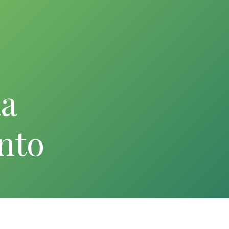
la
nto