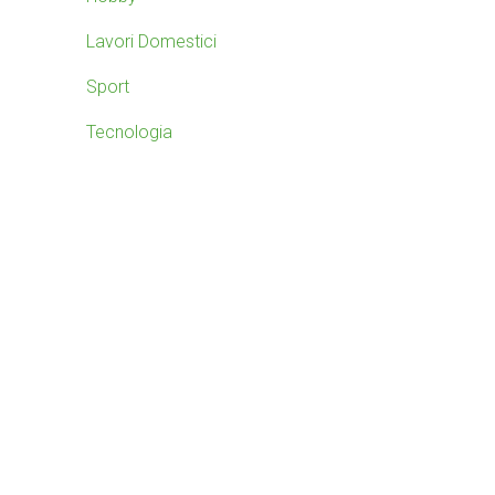
e
e
Lavori Domestici
Sport
b
Tecnologia
a
r