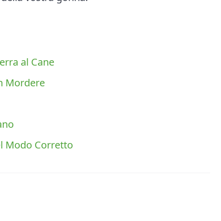
rra al Cane
on Mordere
ano
el Modo Corretto