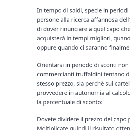
e
i
In tempo di saldi, specie in periodi
n
d
persone alla ricerca affannosa del
t
e
di dover rinunciare a quel capo che
b
acquisterà in tempi migliori, qua
a
oppure quando ci saranno finalment
r
Orientarsi in periodo di sconti non
commercianti truffaldini tentano di 
stesso prezzo, sia perchè sui cartel
provvedere in autonomia al calcolo
la percentuale di sconto:
Dovete dividere il prezzo del capo p
Moltiplicate quindi il risultato ott