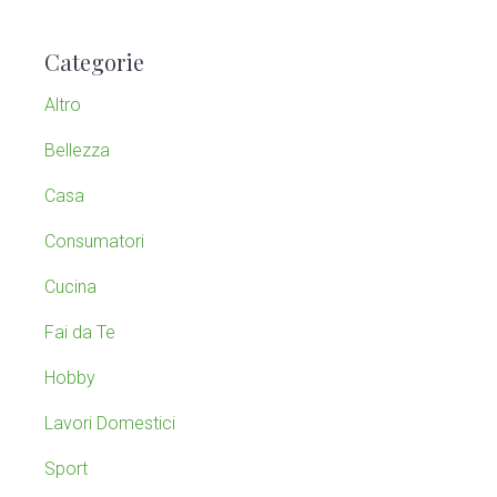
a
m
r
Categorie
c
a
h
Altro
t
r
h
Bellezza
y
i
Casa
s
S
w
Consumatori
e
i
b
Cucina
s
d
Fai da Te
i
e
t
Hobby
e
b
Lavori Domestici
a
Sport