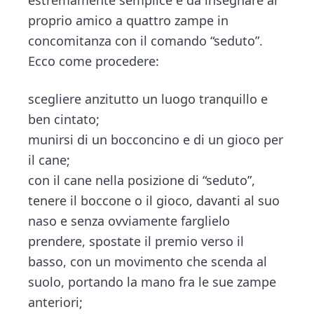
estremamente semplice e da insegnare al
n
d
proprio amico a quattro zampe in
t
e
concomitanza con il comando “seduto”.
b
Ecco come procedere:
a
r
scegliere anzitutto un luogo tranquillo e
ben cintato;
munirsi di un bocconcino e di un gioco per
il cane;
con il cane nella posizione di “seduto”,
tenere il boccone o il gioco, davanti al suo
naso e senza ovviamente farglielo
prendere, spostate il premio verso il
basso, con un movimento che scenda al
suolo, portando la mano fra le sue zampe
anteriori;