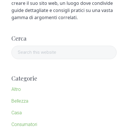
creare il suo sito web, un luogo dove condivide
guide dettagliate e consigli pratici su una vasta
gamma di argomenti correlati.
P
Cerca
r
S
i
e
a
m
r
Categorie
c
a
h
Altro
t
r
h
Bellezza
y
i
Casa
s
S
w
Consumatori
e