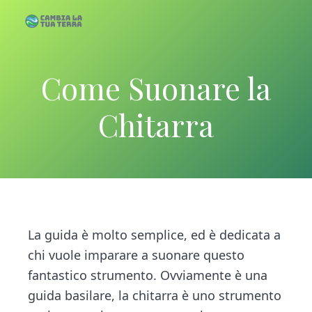
S
S
k
k
C
C
a
a
m
i
i
b
m
i
p
p
a
Come Suonare la
b
l
a
i
t
t
T
u
a
a
o
o
Chitarra
T
l
e
r
m
p
a
r
a
T
a
r
u
i
i
a
T
n
m
e
c
a
r
r
o
r
La guida è molto semplice, ed è dedicata a
a
n
y
chi vuole imparare a suonare questo
t
s
fantastico strumento. Ovviamente è una
e
i
guida basilare, la chitarra è uno strumento