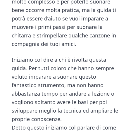
n
d
molto complesso e per poterlo suonare
t
e
bene occorre molta pratica, ma la guida ti
b
potrà essere d’aiuto se vuoi imparare a
a
muovere i primi passi per suonare la
r
chitarra e strimpellare qualche canzone in
compagnia dei tuoi amici.
Iniziamo col dire a chi è rivolta questa
guida. Per tutti coloro che hanno sempre
voluto imparare a suonare questo
fantastico strumento, ma non hanno
abbastanza tempo per andare a lezione o
vogliono soltanto avere le basi per poi
sviluppare meglio la tecnica ed ampliare le
proprie conoscenze.
Detto questo iniziamo col parlare di come