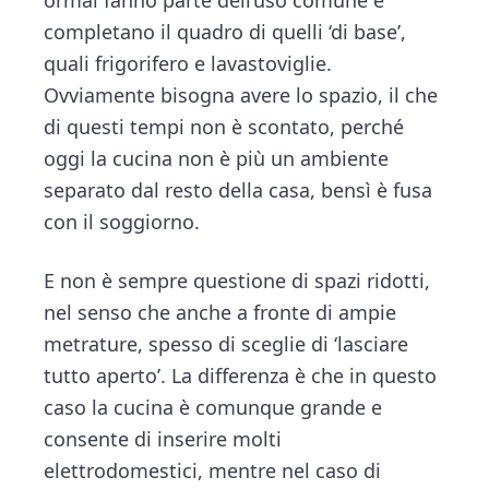
ormai fanno parte dell’uso comune e
n
d
completano il quadro di quelli ‘di base’,
t
e
quali frigorifero e lavastoviglie.
b
Ovviamente bisogna avere lo spazio, il che
a
di questi tempi non è scontato, perché
r
oggi la cucina non è più un ambiente
separato dal resto della casa, bensì è fusa
con il soggiorno.
E non è sempre questione di spazi ridotti,
nel senso che anche a fronte di ampie
metrature, spesso di sceglie di ‘lasciare
tutto aperto’. La differenza è che in questo
caso la cucina è comunque grande e
consente di inserire molti
elettrodomestici, mentre nel caso di