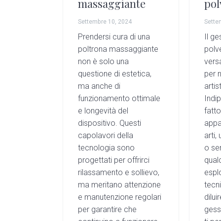
massaggiante
pol
Settembre 10, 2024
Sette
Prendersi cura di una
Il ge
poltrona massaggiante
polv
non è solo una
versa
questione di estetica,
per 
ma anche di
artis
funzionamento ottimale
Indi
e longevità del
fatto
dispositivo. Questi
appa
capolavori della
arti,
tecnologia sono
o se
progettati per offrirci
qual
rilassamento e sollievo,
espl
ma meritano attenzione
tecn
e manutenzione regolari
dilui
per garantire che
gesso