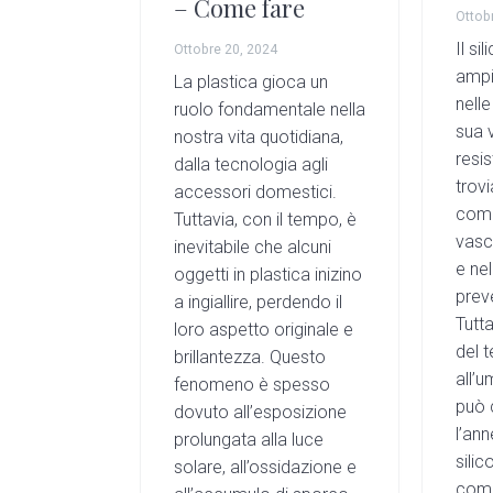
– Come fare
e
i
Ottob
Il si
n
d
Ottobre 20, 2024
ampi
La plastica gioca un
t
e
nelle
ruolo fondamentale nella
b
sua v
nostra vita quotidiana,
a
resis
dalla tecnologia agli
trov
r
accessori domestici.
come
Tuttavia, con il tempo, è
vasc
inevitabile che alcuni
e nel
oggetti in plastica inizino
preve
a ingiallire, perdendo il
Tutta
loro aspetto originale e
del 
brillantezza. Questo
all’u
fenomeno è spesso
può 
dovuto all’esposizione
l’an
prolungata alla luce
silic
solare, all’ossidazione e
com