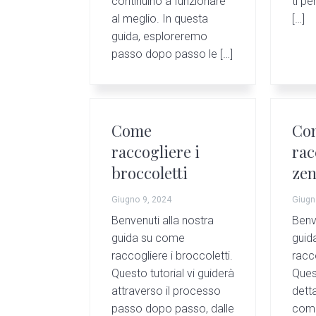
continuino a funzionare
ti pe
al meglio. In questa
[…]
guida, esploreremo
passo dopo passo le […]
Come
Co
raccogliere i
rac
broccoletti
zen
Giugno 9, 2024
Giugn
Benvenuti alla nostra
Benv
guida su come
guid
raccogliere i broccoletti.
racc
Questo tutorial vi guiderà
Quest
attraverso il processo
dett
passo dopo passo, dalle
come