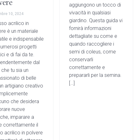
vere
aggiungono un tocco di
vivacità in qualsiasi
mbre 10, 2024
giardino. Questa guida vi
sso acrilico in
fornirà informazioni
ere è un materiale
dettagliate su come e
tile e indispensabile
quando raccogliere i
numerosi progetti
semi di coleus, come
tici e di fai da te.
conservarli
pendentemente dal
correttamente e
 che tu sia un
prepararli per la semina.
ssionato di belle
[…]
 un artigiano creativo
mplicemente
cuno che desidera
orare nuove
iche, imparare a
re correttamente il
 acrilico in polvere