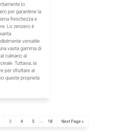
ettamente lo
ero per garantirne la
ima freschezza e
re. Lo zenzero è
pianta
dibilmente versatile
una vasta gamma di
dal culinario al
inale. Tuttavia, la
e per sfruttare al
io queste proprietà
I
…
P
P
P
P
P
G
2
3
4
5
18
Next Page »
a
a
a
a
o
n