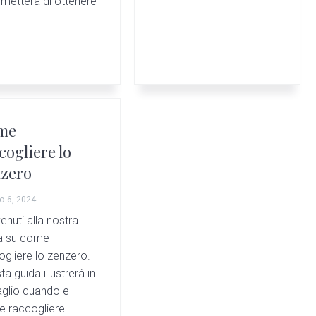
rmetterà di ottenere
me
cogliere lo
zero
o 6, 2024
enuti alla nostra
a su come
ogliere lo zenzero.
a guida illustrerà in
aglio quando e
 raccogliere