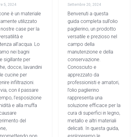
re 5, 2024
Settembre 20, 2024
licone è un materiale
Benvenuti a questa
amente utilizzato
guida completa sull’olio
 nostre case per la
paglierino, un prodotto
ersatilità e
versatile e prezioso nel
tenza all’acqua. Lo
campo della
iamo nei bagni
manutenzione e della
 sigillante per
conservazione.
he, docce, lavandini
Conosciuto e
le cucine per
apprezzato da
nire infiltrazioni.
professionisti e amatori,
via, con il passare
l’olio paglierino
tempo, l’esposizione
rappresenta una
midità e alla muffa
soluzione efficace per la
causare
cura di superfici in legno,
nerimento del
metallo e altri materiali
one,
delicati. In questa guida,
promettendo non
esploreremo le