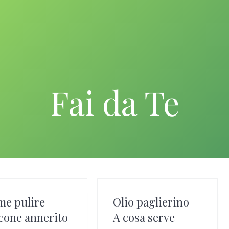
Fai da Te
e pulire
Olio paglierino –
icone annerito
A cosa serve