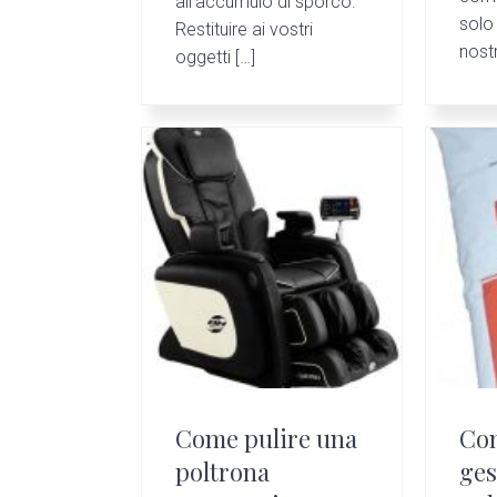
all’accumulo di sporco.
solo 
Restituire ai vostri
nostr
oggetti […]
Come pulire una
Com
poltrona
ges