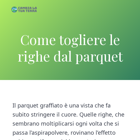
S
S
k
k
C
C
a
a
m
i
i
b
m
i
p
p
a
Come togliere le
b
l
a
i
t
t
T
u
a
a
o
o
righe dal parquet
T
l
e
r
m
p
a
r
a
T
a
r
u
i
i
a
T
n
m
e
c
a
r
r
o
r
Il parquet graffiato è una vista che fa
a
n
y
subito stringere il cuore. Quelle righe, che
t
s
sembrano moltiplicarsi ogni volta che si
e
i
passa l’aspirapolvere, rovinano l’effetto