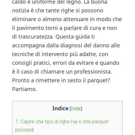
n
d
caldo e uniforme del legno. La buona
t
e
notizia è che tante righe si possono
b
eliminare o almeno attenuare in modo che
a
il pavimento torni a parlare di cura e non
r
di trascuratezza. Questa guida ti
accompagna dalla diagnosi del danno alle
tecniche di intervento più adatte, con
consigli pratici, errori da evitare e quando
è il caso di chiamare un professionista.
Pronto a rimettere in sesto il parquet?
Partiamo.
Indice
[
hide
]
1.
Capire che tipo di righe hai e che parquet
possiedi