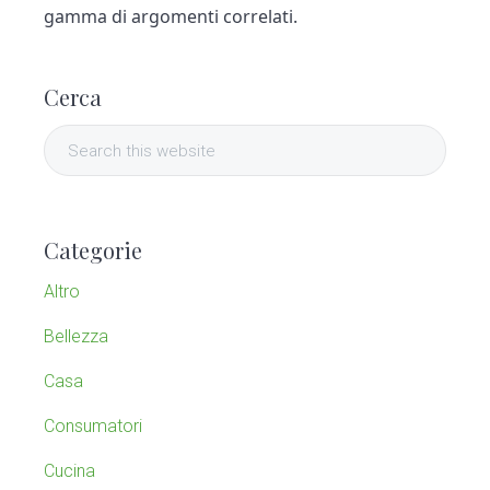
gamma di argomenti correlati.
P
Cerca
r
S
i
e
a
m
r
Categorie
c
a
h
Altro
t
r
h
Bellezza
y
i
Casa
s
S
w
Consumatori
e
i
b
Cucina