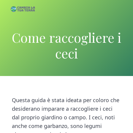
S
S
k
k
C
C
a
a
m
i
i
b
m
i
p
p
a
Come raccogliere i
b
l
a
i
t
t
T
u
a
a
o
o
ceci
T
l
e
r
m
p
a
r
a
T
a
r
u
i
i
a
T
n
m
e
c
a
r
r
o
r
Questa guida è stata ideata per coloro che
a
n
y
desiderano imparare a raccogliere i ceci
t
s
dal proprio giardino o campo. I ceci, noti
e
i
anche come garbanzo, sono legumi