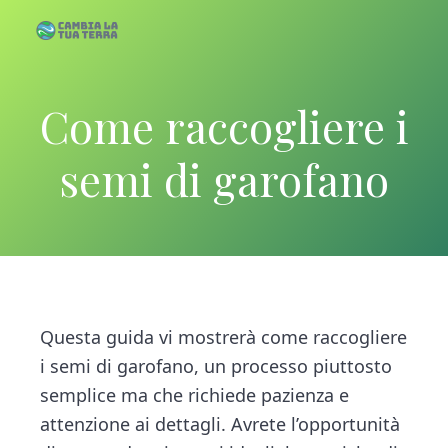
S
S
k
k
C
C
a
a
m
i
i
b
m
i
p
p
a
Come raccogliere i
b
l
a
i
t
t
T
u
a
a
o
o
semi di garofano
T
l
e
r
m
p
a
r
a
T
a
r
u
i
i
a
T
n
m
e
c
a
r
r
o
r
Questa guida vi mostrerà come raccogliere
a
n
y
i semi di garofano, un processo piuttosto
t
s
semplice ma che richiede pazienza e
e
i
attenzione ai dettagli. Avrete l’opportunità