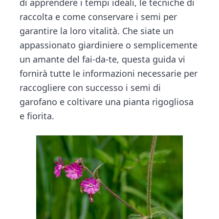
n
d
di apprendere i tempi ideali, le tecniche di
t
e
raccolta e come conservare i semi per
b
garantire la loro vitalità. Che siate un
a
appassionato giardiniere o semplicemente
r
un amante del fai-da-te, questa guida vi
fornirà tutte le informazioni necessarie per
raccogliere con successo i semi di
garofano e coltivare una pianta rigogliosa
e fiorita.