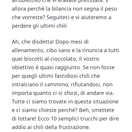
all’obiettivo che vi eravate preﬁssate. E
n
d
allora perché la bilancia non segna il peso
t
e
che vorreste? Seguiteci e vi aiuteremo a
b
perdere gli ultimi chili
a
r
Ah, che disdetta! Dopo mesi di
allenamento, cibo sano e la rinuncia a tutti
quei biscotti al cioccolato, il vostro
obiettivo è quasi raggiunto. Se non fosse
per quegli ultimi fastidiosi chili che
intralciano il cammino, rifiutandosi, non
importa quanto ci si sforzi, di andare via.
Tutte ci siamo trovate in questa situazione
e ci siamo chieste perché? Beh, smettete
di lottare! Ecco 10 semplici trucchi per dire
addio ai chili della frustrazione.