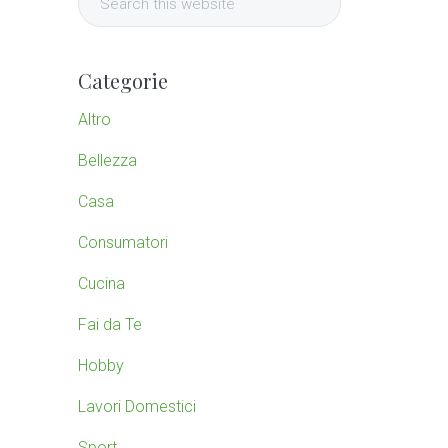
i
e
a
m
r
Categorie
c
a
h
Altro
t
r
Bellezza
h
i
Casa
y
s
w
Consumatori
S
e
Cucina
b
i
s
Fai da Te
i
d
Hobby
t
e
e
Lavori Domestici
Sport