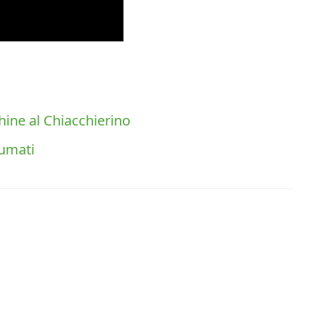
hine al Chiacchierino
fumati