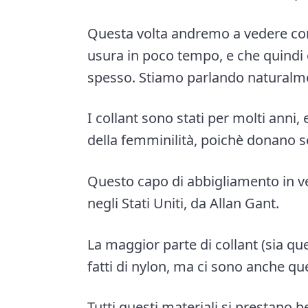
e
i
Questa volta andremo a vedere com
n
d
usura in poco tempo, e che quindi
t
e
spesso. Stiamo parlando naturalme
b
a
I collant sono stati per molti anni,
r
della femminilità, poichè donano sen
Questo capo di abbigliamento in ve
negli Stati Uniti, da Allan Gant.
La maggior parte di collant (sia que
fatti di nylon, ma ci sono anche que
Tutti questi materiali si prestano be