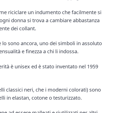
e riciclare un indumento che facilmente si
 ogni donna si trova a cambiare abbastanza
nte dei collant.
 e lo sono ancora, uno dei simboli in assoluto
sualità e finezza a chi li indossa.
rità è unisex ed è stato inventato nel 1959
lli classici neri, che i moderni colorati) sono
lli in elastan, cotone o testurizzato.
ne ad essere malleati e riutilizzati per altri