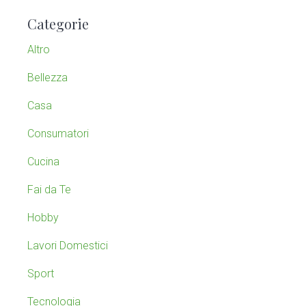
m
r
Categorie
c
a
h
Altro
t
r
h
Bellezza
y
i
Casa
s
S
w
Consumatori
e
i
b
Cucina
s
d
Fai da Te
i
e
t
Hobby
e
b
Lavori Domestici
a
Sport
r
Tecnologia