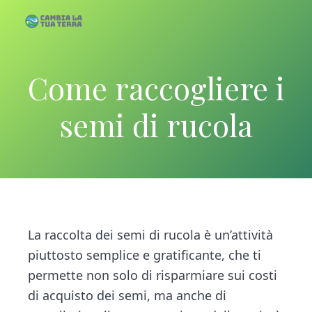
S
S
k
k
C
C
a
a
m
i
i
b
m
i
p
p
a
Come raccogliere i
b
l
a
i
t
t
T
u
a
a
o
o
semi di rucola
T
l
e
r
m
p
a
r
a
T
a
r
u
i
i
a
T
n
m
e
c
a
r
r
o
r
La raccolta dei semi di rucola è un’attività
a
n
y
piuttosto semplice e gratificante, che ti
t
s
permette non solo di risparmiare sui costi
e
i
di acquisto dei semi, ma anche di