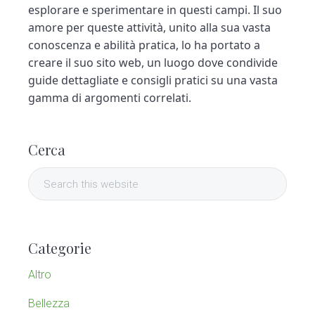
esplorare e sperimentare in questi campi. Il suo
amore per queste attività, unito alla sua vasta
conoscenza e abilità pratica, lo ha portato a
creare il suo sito web, un luogo dove condivide
guide dettagliate e consigli pratici su una vasta
gamma di argomenti correlati.
P
Cerca
r
S
i
e
a
m
r
Categorie
c
a
h
Altro
t
r
h
Bellezza