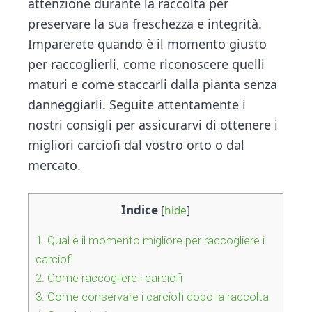
n
d
attenzione durante la raccolta per
t
e
preservare la sua freschezza e integrità.
b
Imparerete quando è il momento giusto
a
per raccoglierli, come riconoscere quelli
r
maturi e come staccarli dalla pianta senza
danneggiarli. Seguite attentamente i
nostri consigli per assicurarvi di ottenere i
migliori carciofi dal vostro orto o dal
mercato.
Indice
[
hide
]
1.
Qual è il momento migliore per raccogliere i
carciofi
2.
Come raccogliere i carciofi
3.
Come conservare i carciofi dopo la raccolta